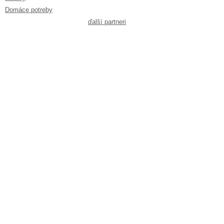
Domáce potreby
ďalší partneri