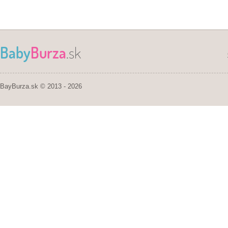
Baby
Burza
.sk
BayBurza.sk © 2013 - 2026