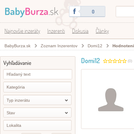
Baby
Burza
.sk
0
Najnovšie inzeráty
Inzerenti
Diskusia
Články
BabyBurza.sk
Zoznam Inzerentov
Domi12
Hodnoteni
Domi12
(0)
Vyhľadávanie
Typ inzerátu
Stav