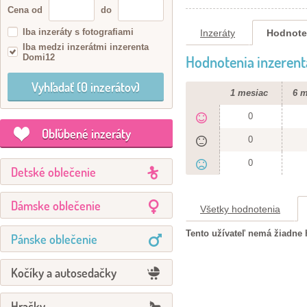
Cena od
do
Iba inzeráty s fotografiami
Inzeráty
Hodnote
Iba medzi inzerátmi inzerenta
Domi12
Hodnotenia inzerent
1 mesiac
6 m
0
Obľúbené inzeráty
0
0
Detské oblečenie
Dámske oblečenie
Všetky hodnotenia
Tento užívateľ nemá žiadne 
Pánske oblečenie
Kočíky a autosedačky
Hračky