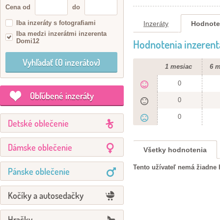
Cena od
do
Iba inzeráty s fotografiami
Inzeráty
Hodnote
Iba medzi inzerátmi inzerenta
Domi12
Hodnotenia inzerent
1 mesiac
6 m
0
Obľúbené inzeráty
0
0
Detské oblečenie
Dámske oblečenie
Všetky hodnotenia
Tento užívateľ nemá žiadne 
Pánske oblečenie
Kočíky a autosedačky
Hračky