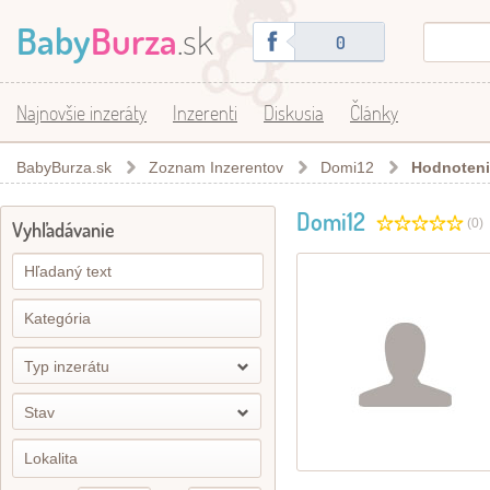
Baby
Burza
.sk
0
Najnovšie inzeráty
Inzerenti
Diskusia
Články
BabyBurza.sk
Zoznam Inzerentov
Domi12
Hodnoteni
Domi12
(0)
Vyhľadávanie
Typ inzerátu
Stav