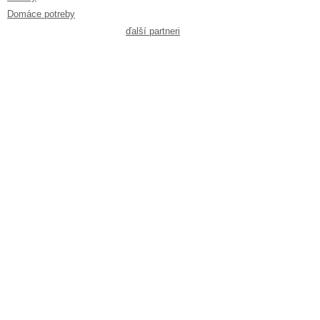
Domáce potreby
ďalší partneri