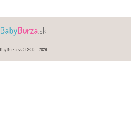
Baby
Burza
.sk
BayBurza.sk © 2013 - 2026