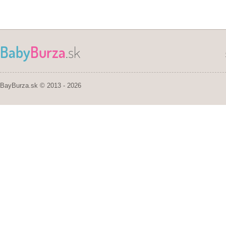
Baby
Burza
.sk
BayBurza.sk © 2013 - 2026