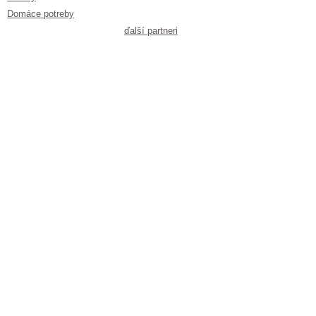
Domáce potreby
ďalší partneri