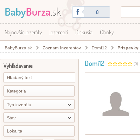
Baby
Burza
.sk
0
Najnovšie inzeráty
Inzerenti
Diskusia
Články
BabyBurza.sk
Zoznam Inzerentov
Domi12
Príspevky
Domi12
(0)
Vyhľadávanie
Typ inzerátu
Stav